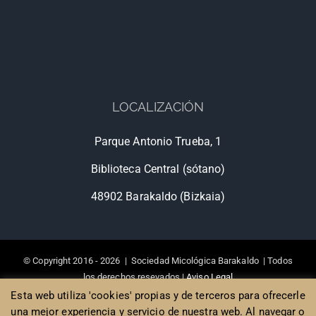
LOCALIZACIÓN
Parque Antonio Trueba, 1
Biblioteca Central (sótano)
48902 Barakaldo (Bizkaia)
© Copyright 2016 -
2026 | Sociedad Micológica Barakaldo | Todos
los derechos resevados |
Aviso Legal
Diseño de Páginas web Bilbao
, Poison Estudio
Esta web utiliza 'cookies' propias y de terceros para ofrecerle
una mejor experiencia y servicio de nuestra web. Al navegar o