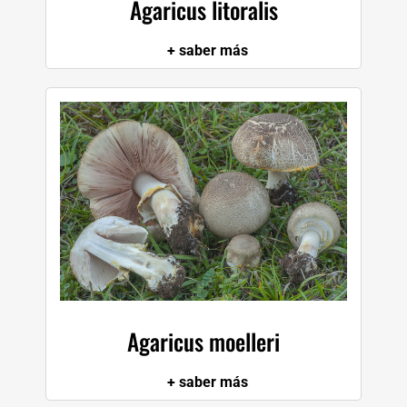
Agaricus litoralis
W
+ saber más
X
Y
Z
Agaricus moelleri
+ saber más