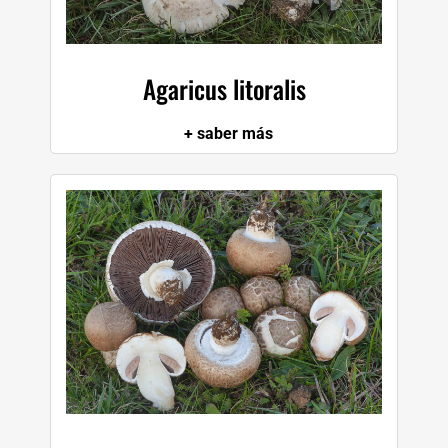
P
Agaricus litoralis
Q
+ saber más
R
S
T
U
V