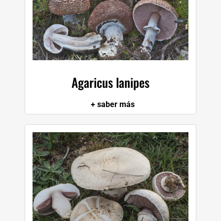
I
J
K
Agaricus lanipes
+ saber más
L
M
N
O