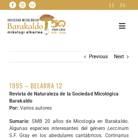
Skip
ES
EU
to
content
Toggle
Navigat
HASIERA
Previous
Next
NOR GARA?
1995 – BELARRA 12
FITXA MIKOLOGIKOAK
Revista de Naturaleza de la Sociedad Micológica
Barakaldo
ONDDO HERBARIOA
Por:
Varios autores
Sumario
: SMB 20 años de Micología en Barakaldo.
ARGITALPENAK
Algunas especies interesantes del género
Leccinum
S.F. Gray en los abedulares cantábricos.
Cortinarius