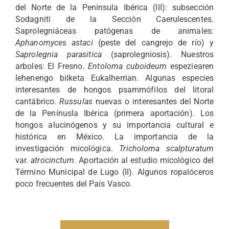
del Norte de la Península Ibérica (III): subsección
KULTURA MIKOLOGIKOA
Sodagniti de la Sección Caerulescentes.
Saprolegniáceas patógenas de animales:
Aphanomyces astaci
(peste del cangrejo de río) y
BLOGA
Saprolegnia parasitica
(saprolegniosis). Nuestros
arboles: El Fresno.
Entoloma cuboideum
espeziearen
lehenengo bilketa Eukalherrian. Algunas especies
KONTAKTUA
interesantes de hongos psammófilos del litoral
cantábrico.
Russulas
nuevas o interesantes del Norte
de la Penínusla Ibérica (primera aportación). Los
hongos alucinógenos y su importancia cultural e
histórica en México. La importancia de la
investigación micológica.
Tricholoma scalpturatum
var.
atrocinctum
. Aportación al estudio micológico del
Término Municipal de Lugo (II). Algunos ropalóceros
poco frecuentes del País Vasco.