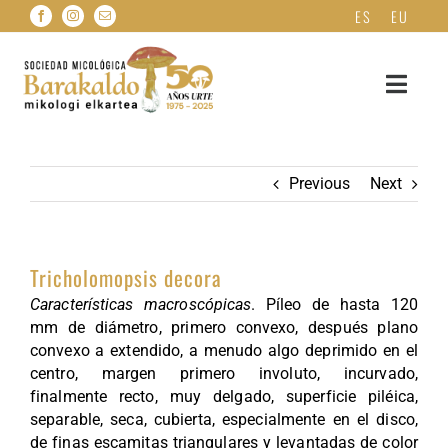
Skip
ES
EU
to
content
Toggle
Navigat
HASIERA
Previous
Next
NOR GARA?
Tricholomopsis decora
FITXA MIKOLOGIKOAK
Características macroscópicas
. Píleo de hasta 120
mm de diámetro, primero convexo, después plano
ONDDO HERBARIOA
convexo a extendido, a menudo algo deprimido en el
centro, margen primero involuto, incurvado,
finalmente recto, muy delgado, superficie piléica,
ARGITALPENAK
separable, seca, cubierta, especialmente en el disco,
de finas escamitas triangulares y levantadas de color