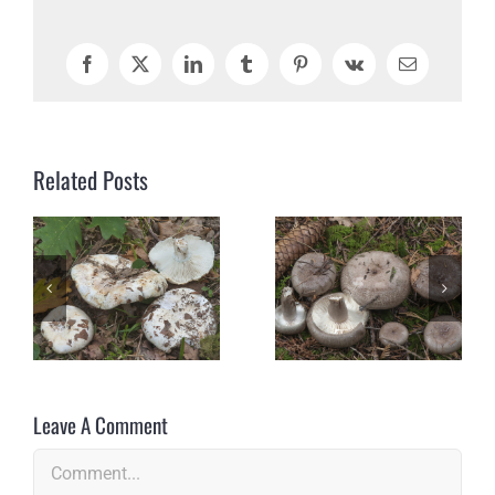
Facebook
X
LinkedIn
Tumblr
Pinterest
Vk
Email
Related Posts
Leave A Comment
Comment