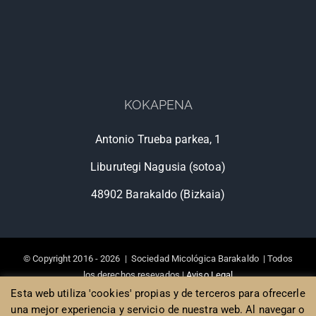
KOKAPENA
Antonio Trueba parkea, 1
Liburutegi Nagusia (sotoa)
48902 Barakaldo (Bizkaia)
© Copyright 2016 -
2026 | Sociedad Micológica Barakaldo | Todos
los derechos resevados |
Aviso Legal
Diseño de Páginas web Bilbao
, Poison Estudio
Esta web utiliza 'cookies' propias y de terceros para ofrecerle
una mejor experiencia y servicio de nuestra web. Al navegar o