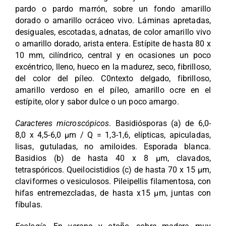
pardo o pardo marrón, sobre un fondo amarillo
KULTURA MIKOLOGIKOA
dorado o amarillo ocráceo vivo. Láminas apretadas,
desiguales, escotadas, adnatas, de color amarillo vivo
o amarillo dorado, arista entera. Estípite de hasta 80 x
BLOGA
10 mm, cilíndrico, central y en ocasiones un poco
excéntrico, lleno, hueco en la madurez, seco, fibrilloso,
KONTAKTUA
del color del píleo. C0ntexto delgado, fibrilloso,
amarillo verdoso en el píleo, amarillo ocre en el
estípite, olor y sabor dulce o un poco amargo.
Caracteres microscópicos
. Basidiósporas (a) de 6,0-
8,0 x 4,5-6,0 µm / Q = 1,3-1,6, elípticas, apiculadas,
lisas, gutuladas, no amiloides. Esporada blanca.
Basidios (b) de hasta 40 x 8 µm, clavados,
tetraspóricos. Queilocistidios (c) de hasta 70 x 15 µm,
claviformes o vesiculosos. Pileipellis filamentosa, con
hifas entremezcladas, de hasta x15 µm, juntas con
fíbulas.