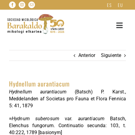
Saltar
ES
EU
al
contenido
Toggle
Navigat
INICIO
Anterior
Siguiente
QUIENES SOMOS
Hydnellum aurantiacum
HAZTE SOCIO
Hydnellum aurantiacum
(Batsch) P. Karst.,
Meddelanden af Societas pro Fauna et Flora Fennica
FICHAS MICOLÓGICAS
5: 41, 1879
≡
Hydnum suberosum
var.
aurantiacum
Batsch,
HERBARIO DE HONGOS
Elenchus fungorum. Continuatio secunda: 103, t.
40:222, 1789 [basionym]