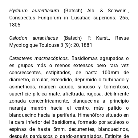
PUBLICACIONES
Hydnum aurantiacum
(Batsch) Alb. & Schwein.,
Conspectus Fungorum in Lusatiae superioris: 265,
1805
CULTURA MICOLÓGICA
Calodon aurantiacus
(Batsch) P. Karst., Revue
Mycologique Toulouse 3 (9): 20, 1881
BLOG
Caracteres macroscópicos
. Basidiomas agrupados o
en grupos más o menos extensos pero rara vez
CONTACTO
concrescentes, estipitados, de hasta 100mm de
diámetro, circular, extendido, deprimido o turbinado y
asimétricos, margen agudo, sinuoso y tomentoso;
superficie pileica mate, afieltrada, rugosa, débilmente
zonada concéntricamente, blanquecina al principio
naranja marrón hacia el centro, más pálido o
blanquecino hacia la periferia. Himenóforo situado en
la cara inferior del Basidioma, formado por acúleos o
espinas de hasta 5mm, decurrentes, blanquecinos,
después parduscos o pardo-anaranjados. Estípite de