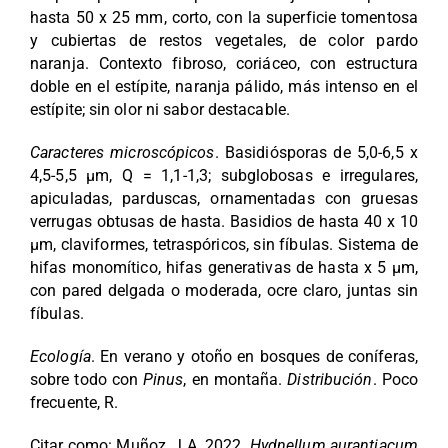
hasta 50 x 25 mm, corto, con la superficie tomentosa
y cubiertas de restos vegetales, de color pardo
naranja. Contexto fibroso, coriáceo, con estructura
doble en el estípite, naranja pálido, más intenso en el
estípite; sin olor ni sabor destacable.
Caracteres microscópicos
. Basidiósporas de 5,0-6,5 x
4,5-5,5 µm, Q = 1,1-1,3; subglobosas e irregulares,
apiculadas, parduscas, ornamentadas con gruesas
verrugas obtusas de hasta. Basidios de hasta 40 x 10
µm, claviformes, tetraspóricos, sin fíbulas. Sistema de
hifas monomítico, hifas generativas de hasta x 5 µm,
con pared delgada o moderada, ocre claro, juntas sin
fíbulas.
Ecología
. En verano y otoño en bosques de coníferas,
sobre todo con
Pinus
, en montaña.
Distribución
. Poco
frecuente, R.
Citar como: Muñoz, J.A. 2022.
Hydnellum aurantiacum