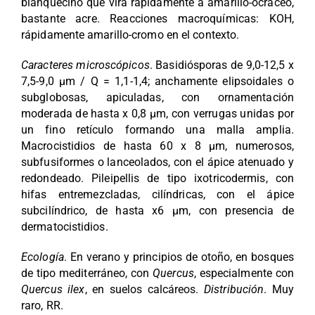
blanquecino que vira rápidamente a amarillo-ocráceo,
bastante acre. Reacciones macroquímicas: KOH,
rápidamente amarillo-cromo en el contexto.
Caracteres microscópicos
. Basidiósporas de 9,0-12,5 x
7,5-9,0 µm / Q = 1,1-1,4; anchamente elipsoidales o
subglobosas, apiculadas, con ornamentación
moderada de hasta x 0,8 µm, con verrugas unidas por
un fino retículo formando una malla amplia.
Macrocistidios de hasta 60 x 8 µm, numerosos,
subfusiformes o lanceolados, con el ápice atenuado y
redondeado. Pileipellis de tipo ixotricodermis, con
hifas entremezcladas, cilíndricas, con el ápice
subcilíndrico, de hasta x6 µm, con presencia de
dermatocistidios.
Ecología
. En verano y principios de otoño, en bosques
de tipo mediterráneo, con
Quercus
, especialmente con
Quercus ilex
, en suelos calcáreos.
Distribución
. Muy
raro, RR.