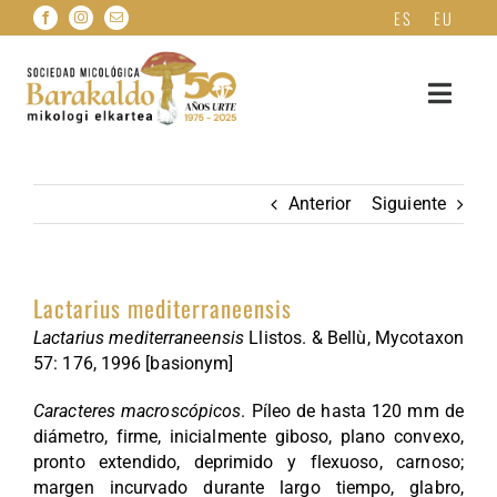
Saltar
ES
EU
al
contenido
Toggle
Navigat
INICIO
Anterior
Siguiente
QUIENES SOMOS
Lactarius mediterraneensis
HAZTE SOCIO
Lactarius mediterraneensis
Llistos. & Bellù, Mycotaxon
57: 176, 1996 [basionym]
FICHAS MICOLÓGICAS
Caracteres macroscópicos
. Píleo de hasta 120 mm de
diámetro, firme, inicialmente giboso, plano convexo,
HERBARIO DE HONGOS
pronto extendido, deprimido y flexuoso, carnoso;
margen incurvado durante largo tiempo, glabro,