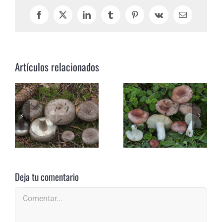
Facebook
X
LinkedIn
Tumblr
Pinterest
Vk
Correo
electrónico
Artículos relacionados
Deja tu comentario
Comentar