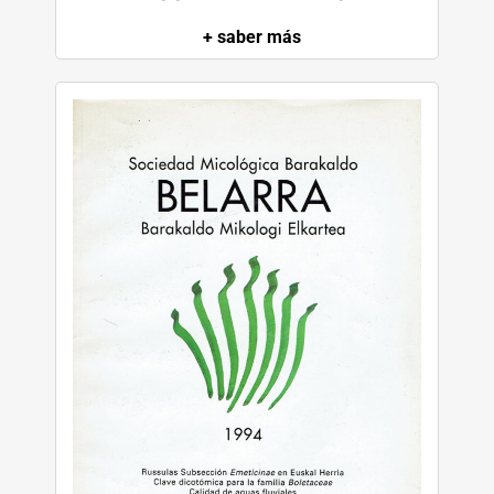
P
+ saber más
Q
R
S
T
U
V