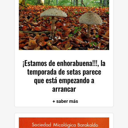
B
PUBLICACIONES
C
CULTURA MICOLÓGICA
D
BLOG
E
¡Estamos de enhorabuena!!!, la
CONTACTO
temporada de setas parece
F
que está empezando a
arrancar
G
+ saber más
H