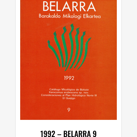
I
J
K
L
M
N
O
1992 – BELARRA 9