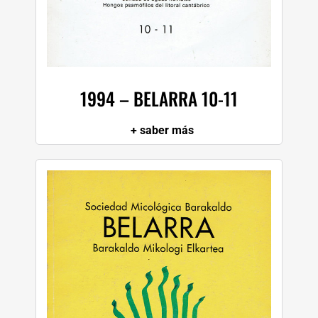
W
X
1994 – BELARRA 10-11
Y
+ saber más
Z