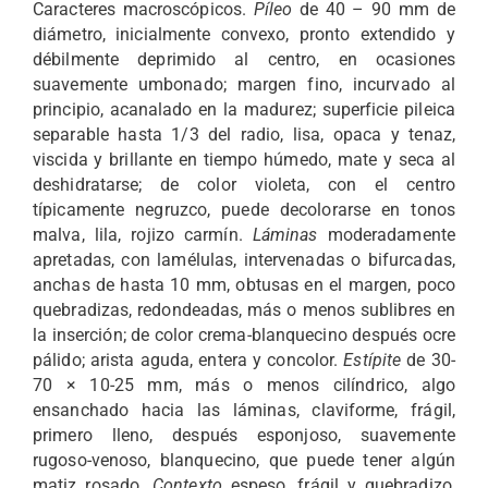
Caracteres macroscópicos.
Píleo
de 40 – 90 mm de
PUBLICACIONES
diámetro, inicialmente convexo, pronto extendido y
débilmente deprimido al centro, en ocasiones
suavemente umbonado; margen fino, incurvado al
CULTURA MICOLÓGICA
principio, acanalado en la madurez; superficie pileica
separable hasta 1/3 del radio, lisa, opaca y tenaz,
viscida y brillante en tiempo húmedo, mate y seca al
BLOG
deshidratarse; de color violeta, con el centro
típicamente negruzco, puede decolorarse en tonos
malva, lila, rojizo carmín.
Láminas
moderadamente
CONTACTO
apretadas, con lamélulas, intervenadas o bifurcadas,
anchas de hasta 10 mm, obtusas en el margen, poco
quebradizas, redondeadas, más o menos sublibres en
la inserción; de color crema-blanquecino después ocre
pálido; arista aguda, entera y concolor.
Estípite
de 30-
70 × 10-25 mm, más o menos cilíndrico, algo
ensanchado hacia las láminas, claviforme, frágil,
primero lleno, después esponjoso, suavemente
rugoso-venoso, blanquecino, que puede tener algún
matiz rosado.
Contexto
espeso, frágil y quebradizo,