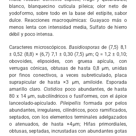
blanco, blanquecino cutícula pileica; olor neto de
yodoformo, sobre todo en la base del estípite, sabor
dulce. Reacciones macroquímicas: Guayaco más o
menos lenta con intensidad media, Sulfato de hierro
débil y poco intensa.
Caracteres microscópicos.
Basidiosporas
de (7,5) 8,1
± 0,52 (8,8) × (6,7) 7,1 ± 0,30 (7,5) μm; Q = 1,2 ± 0,10;
obovoides, elipsoides, con gruesa apícula, con
verrugas cónicas, obtusas de hasta 0,8 µm, unidas
por finos conectivos, a veces subreticulado, placa
suprapicular de hasta ×3 µm, amiloide. Esporada
amarillo claro.
Cistidios
poco abundantes, de hasta
80 x 14 µm, subcilíndricos o fusiformes, con el ápice
lanceolado-apículado.
Pileipellis
formada por pelos
abundantes, irregulares, cilíndricos, poco ramificados,
septados, con los elementos terminales adelgazados
o atenuados, de hasta ×4µm; Hifas primordiales,
obtusas, septadas, incrustadas con abundantes gotas