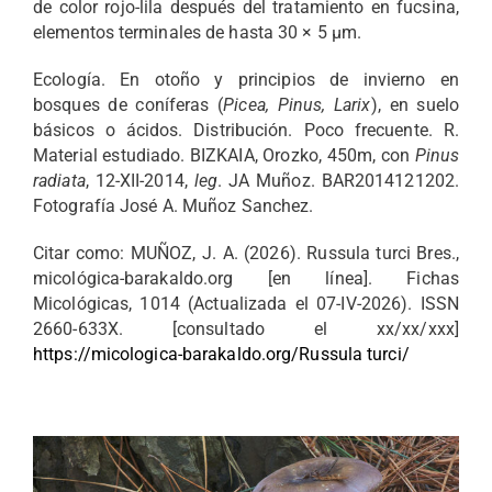
de color rojo-lila después del tratamiento en fucsina,
elementos terminales de hasta 30 × 5 µm.
Ecología. En otoño y principios de invierno en
bosques de coníferas (
Picea, Pinus, Larix
), en suelo
básicos o ácidos. Distribución. Poco frecuente. R.
Material estudiado. BIZKAIA, Orozko, 450m, con
Pinus
radiata
, 12-XII-2014,
leg
. JA Muñoz. BAR2014121202.
Fotografía José A. Muñoz Sanchez.
Citar como: MUÑOZ, J. A. (2026). Russula turci Bres.,
micológica-barakaldo.org [en línea]. Fichas
Micológicas, 1014 (Actualizada el 07-IV-2026). ISSN
2660-633X. [consultado el xx/xx/xxx]
https://micologica-barakaldo.org/Russula turci/