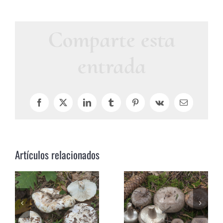
Comparte esta
entrada
Facebook
X
LinkedIn
Tumblr
Pinterest
Vk
Correo
electrónico
Artículos relacionados