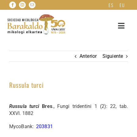
Saltar
ES
EU
al
contenido
Toggle
Navigat
INICIO
Anterior
Siguiente
QUIENES SOMOS
Russula turci
HAZTE SOCIO
FICHAS MICOLÓGICAS
Russula turci
Bres
., Fungi tridentini 1 (2): 22, tab.
XXVI. 1882
HERBARIO DE HONGOS
MycoBank:
203831